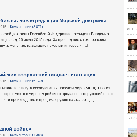
билась новая редакция Морской доктрины
2015
|
Комментарии (8 071)
01.11.
орской доктрины Российской Федерации президент Владимир
сяц назад, 26 июля 2015 года. За прошедшее с тех пор время
ину изменения, вызвавшие немалый интерес и […]
ийских вооружений ожидает стагнация
2015
|
Комментарии (6 130)
ьмского института исследования проблем мира (SIPRI), Россия
й второе место в мировом рейтинге продавцов вооружений после
, что производство и продажа оружия на экспорт […]
17.03.
идной войне»
2015
|
Комментарии (4 388)