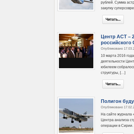
рублей. Сумма аст
закупку суперсовр
Читать...
Центр АСТ – 
российского
Опубликовано 17.03.
10 марта 2016 год
деятельности Цент
юбилеем собралось
структуры, […]
Читать...
Полигон буд
Опубликовано 17.02.
На сайте журнала 
Центра анализа ст
операции в Сирии.