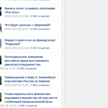
Кремль хочет усмирить оппозицию
«Ростеху»
03.02.2015 @ 14:56 |
4 980 отзыв(ов)
Что будет дальше с оборонкой?
28.01.2015 @ 16:14 |
4 256 отзыв(ов)
Индия ссорится из-за французских
“Рафалей”
28.01.2015 @ 13:16 |
4 432 отзыв(ов)
Потенциальное измерение
российско-иранского военного
диалога/сотрудничества
2015 @ 11:47 |
8 266 отзыв(ов)
Принуждение к миру-2: ближайшая
перспектива России на Украине
19.01.2015 @ 15:28 |
7 983 отзыв(ов)
Глава израильского финансово-
надзорного ведомства об опасности
слабеющей промышленной базы
2015 @ 16:23 |
2 366 отзыв(ов)