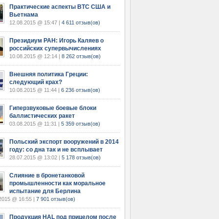
Практические аспекты ВТС США и
Вьетнама
12.08.2015 @ 15:47 |
4 611 отзыв(ов)
Президиум РАН: Игорь Каляев о
российских супервычислениях
10.08.2015 @ 12:14 |
8 262 отзыв(ов)
Внешняя политика Греции:
следующий крах?
10.08.2015 @ 11:44 |
6 236 отзыв(ов)
Гиперзвуковые боевые блоки
баллистических ракет
03.08.2015 @ 11:31 |
5 359 отзыв(ов)
Польский экспорт вооружений в 2014
году: со дна так и не всплывает
28.07.2015 @ 13:02 |
5 178 отзыв(ов)
Слияние в бронетанковой
промышленности как моральное
испытание для Берлина
2015 @ 16:55 |
7 901 отзыв(ов)
Продукция HAL под прицелом после