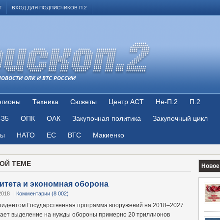
Т
ВХОД ДЛЯ ПОДПИСЧИКОВ П.2
НОВОСТИ ОПК И ВТС РОССИИ
егионы
Техника
Сюжеты
Центр АСТ
Не-П.2
П.2
-35
ОПК
ОАК
Закупочная политика
Закупочный цикл
цы
НАТО
ЕС
ВТС
Макиенко
ТОЙ ТЕМЕ
Новое
итета и экономная оборона
2018
|
Комментарии (8 002)
зидентом Государственная программа вооружений на 2018–2027
ает выделение на нужды обороны примерно 20 триллионов