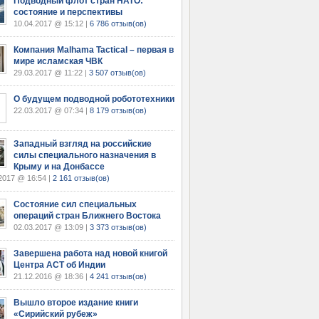
Подводный флот стран НАТО:
состояние и перспективы
10.04.2017 @ 15:12 |
6 786 отзыв(ов)
Компания Malhama Tactical – первая в
мире исламская ЧВК
29.03.2017 @ 11:22 |
3 507 отзыв(ов)
О будущем подводной робототехники
22.03.2017 @ 07:34 |
8 179 отзыв(ов)
Западный взгляд на российские
силы специального назначения в
Крыму и на Донбассе
2017 @ 16:54 |
2 161 отзыв(ов)
Состояние сил специальных
операций стран Ближнего Востока
02.03.2017 @ 13:09 |
3 373 отзыв(ов)
Завершена работа над новой книгой
Центра АСТ об Индии
21.12.2016 @ 18:36 |
4 241 отзыв(ов)
Вышло второе издание книги
«Сирийский рубеж»