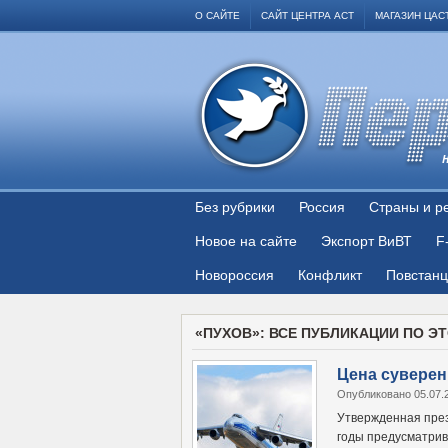
О САЙТЕ
САЙТ ЦЕНТРА АСТ
МАГАЗИН ЦАС
Без рубрики
Россия
Страны и р
Новое на сайте
Экспорт ВиВТ
F
Новороссия
Конфликт
Повстан
«ПУХОВ»: ВСЕ ПУБЛИКАЦИИ ПО Э
Цена суверен
Опубликовано 05.07.
Утвержденная пре
годы предусматрив