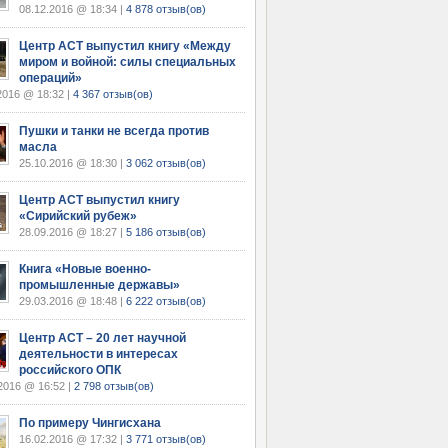
08.12.2016 @ 18:34 |
4 878 отзыв(ов)
Центр АСТ выпустил книгу «Между
миром и войной: силы специальных
операций»
2016 @ 18:32 |
4 367 отзыв(ов)
Пушки и танки не всегда против
масла
25.10.2016 @ 18:30 |
3 062 отзыв(ов)
Центр АСТ выпустил книгу
«Сирийский рубеж»
28.09.2016 @ 18:27 |
5 186 отзыв(ов)
Книга «Новые военно-
промышленные державы»
29.03.2016 @ 18:48 |
6 222 отзыв(ов)
Центр АСТ – 20 лет научной
деятельности в интересах
российского ОПК
2016 @ 16:52 |
2 798 отзыв(ов)
По примеру Чингисхана
16.02.2016 @ 17:32 |
3 771 отзыв(ов)