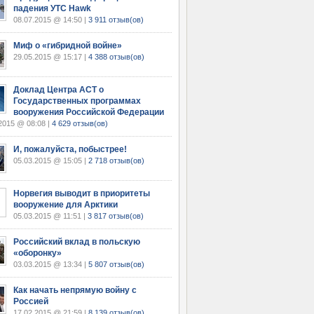
падения УТС Hawk
08.07.2015 @ 14:50 |
3 911 отзыв(ов)
Миф о «гибридной войне»
29.05.2015 @ 15:17 |
4 388 отзыв(ов)
Доклад Центра АСТ о
Государственных программах
вооружения Российской Федерации
2015 @ 08:08 |
4 629 отзыв(ов)
И, пожалуйста, побыстрее!
05.03.2015 @ 15:05 |
2 718 отзыв(ов)
Норвегия выводит в приоритеты
вооружение для Арктики
05.03.2015 @ 11:51 |
3 817 отзыв(ов)
Российский вклад в польскую
«оборонку»
03.03.2015 @ 13:34 |
5 807 отзыв(ов)
Как начать непрямую войну с
Россией
17.02.2015 @ 21:59 |
8 139 отзыв(ов)