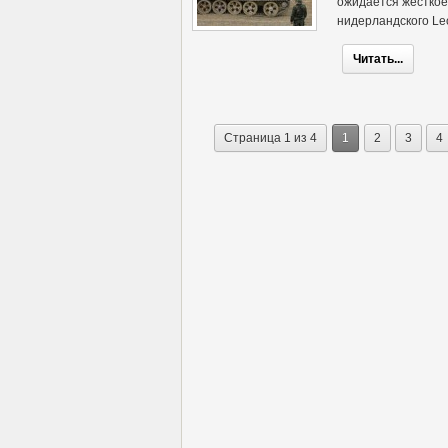
ожидается жесткое
нидерландского Le
Читать...
Страница 1 из 4
1
2
3
4