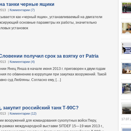
 на танки черные ящики
2013
|
Комментарии (7)
ывается как «черный ящик», устанавливаемый на двигатели
ксирующий основные параметры их работы, значительно
ловых установок
ловении получил срок за взятку от Patria
2013
|
Комментарии (4)
нии Янец Янша в начале июня 2013 г. приговорен к двум годам
ния по обвинению в коррупции при закупках вооружений. Такой
вно суд Любляны. Согласно ему, […]
, закупит российский танк Т-90С?
2013
|
Комментарии (12)
17.07.
ии вооружений для командования сухопутных войск Перу,
в рамках международной выставки SITDEF 15—19 мая 2013 г.,