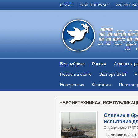
О САЙТЕ
САЙТ ЦЕНТРА АСТ
МАГАЗИН ЦАС
Без рубрики
Россия
Страны и р
Новое на сайте
Экспорт ВиВТ
F
Новороссия
Конфликт
Повстан
«БРОНЕТЕХНИКА»: ВСЕ ПУБЛИКАЦ
Слияние в б
испытание д
Опубликовано 17.07.
Немецкое правите