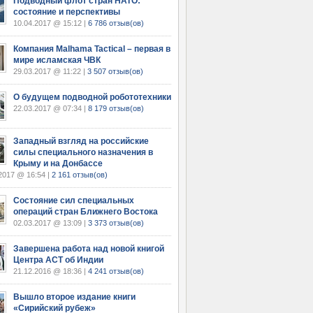
Подводный флот стран НАТО:
состояние и перспективы
10.04.2017 @ 15:12 |
6 786 отзыв(ов)
Компания Malhama Tactical – первая в
мире исламская ЧВК
29.03.2017 @ 11:22 |
3 507 отзыв(ов)
О будущем подводной робототехники
22.03.2017 @ 07:34 |
8 179 отзыв(ов)
Западный взгляд на российские
силы специального назначения в
Крыму и на Донбассе
2017 @ 16:54 |
2 161 отзыв(ов)
Состояние сил специальных
операций стран Ближнего Востока
02.03.2017 @ 13:09 |
3 373 отзыв(ов)
Завершена работа над новой книгой
Центра АСТ об Индии
21.12.2016 @ 18:36 |
4 241 отзыв(ов)
Вышло второе издание книги
«Сирийский рубеж»