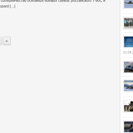
 соперничество основных боевых танков: российского Т-90С и
opard […]
»
21.04.