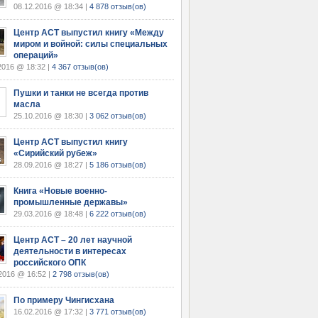
08.12.2016 @ 18:34 |
4 878 отзыв(ов)
Центр АСТ выпустил книгу «Между
миром и войной: силы специальных
операций»
2016 @ 18:32 |
4 367 отзыв(ов)
Пушки и танки не всегда против
масла
25.10.2016 @ 18:30 |
3 062 отзыв(ов)
Центр АСТ выпустил книгу
«Сирийский рубеж»
28.09.2016 @ 18:27 |
5 186 отзыв(ов)
Книга «Новые военно-
промышленные державы»
29.03.2016 @ 18:48 |
6 222 отзыв(ов)
Центр АСТ – 20 лет научной
деятельности в интересах
российского ОПК
2016 @ 16:52 |
2 798 отзыв(ов)
По примеру Чингисхана
16.02.2016 @ 17:32 |
3 771 отзыв(ов)