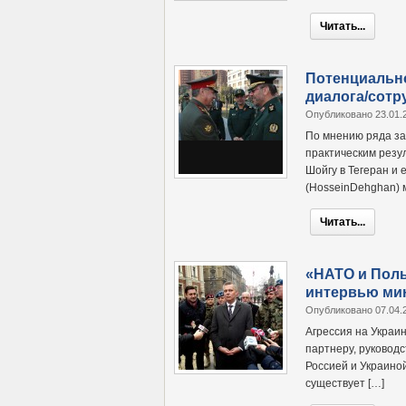
Читать...
Потенциально
диалога/сотр
Опубликовано 23.01.
По мнению ряда за
практическим резу
Шойгу в Тегеран и 
(HosseinDehghan) м
Читать...
«НАТО и Поль
интервью ми
Опубликовано 07.04.
Агрессия на Украи
партнеру, руково
Россией и Украиной
существует […]