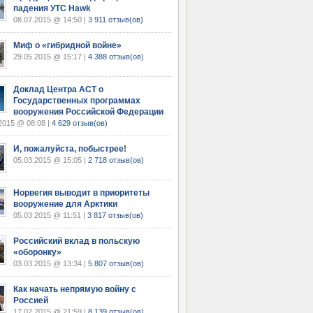
падения УТС Hawk
08.07.2015 @ 14:50 |
3 911 отзыв(ов)
Миф о «гибридной войне»
29.05.2015 @ 15:17 |
4 388 отзыв(ов)
Доклад Центра АСТ о
Государственных программах
вооружения Российской Федерации
2015 @ 08:08 |
4 629 отзыв(ов)
И, пожалуйста, побыстрее!
05.03.2015 @ 15:05 |
2 718 отзыв(ов)
Норвегия выводит в приоритеты
вооружение для Арктики
05.03.2015 @ 11:51 |
3 817 отзыв(ов)
Российский вклад в польскую
«оборонку»
03.03.2015 @ 13:34 |
5 807 отзыв(ов)
Как начать непрямую войну с
Россией
17.02.2015 @ 21:59 |
8 139 отзыв(ов)