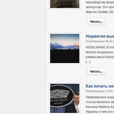
производству воор
экспортом. Это про
Мартин Грейве, 08.
Читать...
Норвегия выв
Опубликовано 05.03.
ХЕЛЬСИНКИ. В отве
военно-воздушных 
рамках масштабной
[…]
Читать...
Как начать н
Опубликовано 17.02.
Американское изда
статью военного э
Кеннана Майкла Ко
Украину, и чем это