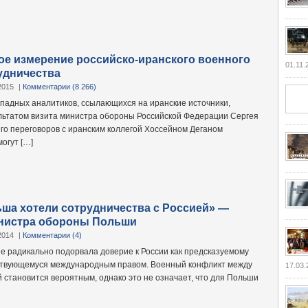
е измерение российско-иранского военного
01.11.
удничества
2015
|
Комментарии (8 266)
падных аналитиков, ссылающихся на иранские источники,
льтатом визита министра обороны Российской Федерации Сергея
его переговоров с иранским коллегой Хоссейном Деганом
огут […]
ша хотели сотрудничества с Россией» —
нистра обороны Польши
2014
|
Комментарии (4)
не радикально подорвала доверие к России как предсказуемому
дствующемуся международным правом. Военный конфликт между
17.03.
 становится вероятным, однако это не означает, что для Польши