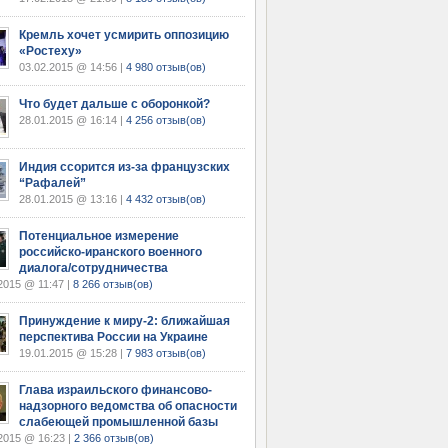
Кремль хочет усмирить оппозицию
«Ростеху»
03.02.2015 @ 14:56 |
4 980 отзыв(ов)
Что будет дальше с оборонкой?
28.01.2015 @ 16:14 |
4 256 отзыв(ов)
Индия ссорится из-за французских
“Рафалей”
28.01.2015 @ 13:16 |
4 432 отзыв(ов)
Потенциальное измерение
российско-иранского военного
диалога/сотрудничества
2015 @ 11:47 |
8 266 отзыв(ов)
Принуждение к миру-2: ближайшая
перспектива России на Украине
19.01.2015 @ 15:28 |
7 983 отзыв(ов)
Глава израильского финансово-
надзорного ведомства об опасности
слабеющей промышленной базы
2015 @ 16:23 |
2 366 отзыв(ов)