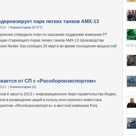
дернизирует парк легких танков AMX-13
2014
|
Комментарии (8 077)
онезии утвердило план по оказанию поддержки компании PT
ации стареющего парка легких танков AMX-13 производства
11.01.
нии Nexter. Как сообщил 26 марта во время посещения мощностей
вается от СП с «Рособоронэкспортом»
2013
|
Комментарии (6)
ром 6 августа 2013 г. информационное бюро правительства Индии,
зали в размещении акций в пользу иностранного инвестора
риятию «Рособоронэкспорта» и местной компании Punj