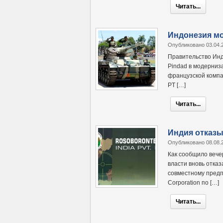
Читать...
Индонезия мо
Опубликовано 03.04.
Правительство Инд
Pindad в модерниз
французской компа
PT […]
Читать...
Индия отказы
Опубликовано 08.08.
Как сообщило вече
власти вновь отка
совместному предп
Corporation по […]
Читать...