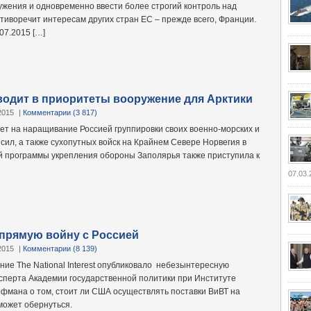
ужения и одновременно ввести более строгий контроль над
тиворечит интересам других стран ЕС – прежде всего, Франции.
07.2015 […]
одит в приоритеты вооружение для Арктики
2015
|
Комментарии (3 817)
т на наращивание Россией группировки своих военно-морских и
сил, а также сухопутных войск на Крайнем Севере Норвегия в
 программы укрепления обороны Заполярья также приступила к
07.03.
епрямую войну с Россией
2015
|
Комментарии (8 139)
ние The National Interest опубликовало небезынтересную
ксперта Академии государственной политики при Институте
фмана о том, стоит ли США осуществлять поставки ВиВТ на
 может обернуться.