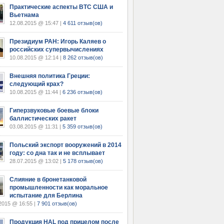
Практические аспекты ВТС США и
Вьетнама
12.08.2015 @ 15:47 |
4 611 отзыв(ов)
Президиум РАН: Игорь Каляев о
российских супервычислениях
10.08.2015 @ 12:14 |
8 262 отзыв(ов)
Внешняя политика Греции:
следующий крах?
10.08.2015 @ 11:44 |
6 236 отзыв(ов)
Гиперзвуковые боевые блоки
баллистических ракет
03.08.2015 @ 11:31 |
5 359 отзыв(ов)
Польский экспорт вооружений в 2014
году: со дна так и не всплывает
28.07.2015 @ 13:02 |
5 178 отзыв(ов)
Слияние в бронетанковой
промышленности как моральное
испытание для Берлина
2015 @ 16:55 |
7 901 отзыв(ов)
Продукция HAL под прицелом после