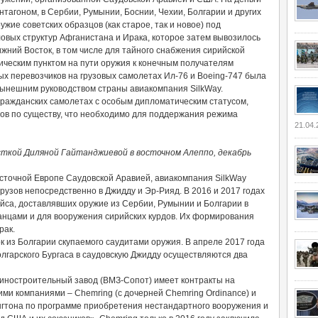
тагоном, в Сербии, Румынии, Боснии, Чехии, Болгарии и других
жие советских образцов (как старое, так и новое) под
овых структур Афганистана и Ирака, которое затем вывозилось
ний Восток, в том числе для тайного снабжения сирийской
ическим пунктом на пути оружия к конечным получателям
ых перевозчиков на грузовых самолетах Ил-76 и Boeing-747 была
с нынешним руководством страны авиакомпания SilkWay.
гражданских самолетах с особым дипломатическим статусом,
зов по существу, что необходимо для поддержания режима
21.04.
сткой Диляной Гайтанджиевой в восточном Алеппо, декабрь
сточной Европе Саудовской Аравией, авиакомпания SilkWay
рузов непосредственно в Джидду и Эр-Рияд. В 2016 и 2017 годах
йса, доставлявших оружие из Сербии, Румынии и Болгарии в
анцами и для вооружения сирийских курдов. Их формирования
рак.
 из Болгарии скупаемого саудитами оружия. В апреле 2017 года
олгарского Бургаса в саудовскую Джидду осуществляются два
шиностроительный завод (ВМЗ-Сопот) имеет контракты на
ими компаниями – Chemring (с дочерней Chemring Ordinance) и
нгтона по программе приобретения нестандартного вооружения и