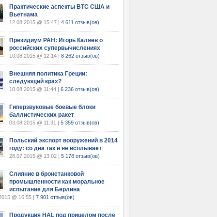
Практические аспекты ВТС США и
Вьетнама
12.08.2015 @ 15:47 |
4 611 отзыв(ов)
Президиум РАН: Игорь Каляев о
российских супервычислениях
10.08.2015 @ 12:14 |
8 262 отзыв(ов)
Внешняя политика Греции:
следующий крах?
10.08.2015 @ 11:44 |
6 236 отзыв(ов)
Гиперзвуковые боевые блоки
баллистических ракет
03.08.2015 @ 11:31 |
5 359 отзыв(ов)
Польский экспорт вооружений в 2014
году: со дна так и не всплывает
28.07.2015 @ 13:02 |
5 178 отзыв(ов)
Слияние в бронетанковой
промышленности как моральное
испытание для Берлина
2015 @ 16:55 |
7 901 отзыв(ов)
Продукция HAL под прицелом после