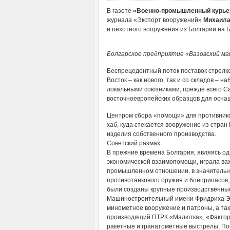
В газете
«Военно-промышленный курь
журнала «Экспорт вооружений»
Михаила
и пехотного вооружения из Болгарии на 
Болгарское предприятие «Вазовский ма
Беспрецедентный поток поставок стрелко
Восток – как нового, так и со складов – 
локальными союзниками, прежде всего Са
восточноевропейских образцов для осна
Центром сбора «помощи» для противников
хаб, куда стекается вооружение из стран
изделия собственного производства.
Советский размах
В прежние времена Болгария, являясь од
экономической взаимопомощи, играла важ
промышленном отношении, в значительно
противотанкового оружия и боеприпасов,
были созданы крупные производственные
Машиностроительный имени Фридриха Энг
минометное вооружение и патроны, а та
производящий ПТРК «Малютка», «Фактори
ракетные и гранатометные выстрелы. Пос