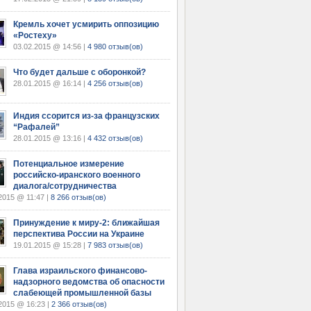
Кремль хочет усмирить оппозицию
«Ростеху»
03.02.2015 @ 14:56 |
4 980 отзыв(ов)
Что будет дальше с оборонкой?
28.01.2015 @ 16:14 |
4 256 отзыв(ов)
Индия ссорится из-за французских
“Рафалей”
28.01.2015 @ 13:16 |
4 432 отзыв(ов)
Потенциальное измерение
российско-иранского военного
диалога/сотрудничества
2015 @ 11:47 |
8 266 отзыв(ов)
Принуждение к миру-2: ближайшая
перспектива России на Украине
19.01.2015 @ 15:28 |
7 983 отзыв(ов)
Глава израильского финансово-
надзорного ведомства об опасности
слабеющей промышленной базы
2015 @ 16:23 |
2 366 отзыв(ов)