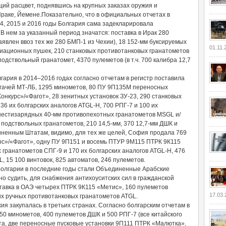
ий расцвет, поднявшись на крупных заказах оружия и
Ираке, Йемене.Показательно, что в официальных отчетах в
4, 2015 и 2016 годы Болгария сама задекларировала
В нем за указанный период значатся: поставка в Ирак 280
явлен ввоз тех же 280 БМП-1 из Чехии), 18 152-мм буксируемых
01.11.
авиационных пушек, 210 станковых противотанковых гранатометов
одствольный гранатомет, 4370 пулеметов (в т.ч. 700 калибра 12,7
ария в 2014–2016 годах согласно отчетам в регистр поставила
гачей МТ-ЛБ, 1295 минометов, 80 ПУ 9П135М переносных
онкурс»/«Фагот», 28 зенитных установок ЗУ-23, 290 станковых
6 их болгарских аналогов ATGL-Н, 700 РПГ-7 и 100 их
 шестизарядных 40-мм противопехотных гранатометов MSGL и/
 подствольных гранатометов, 210 14,5-мм, 370 12,7-мм ДШК и
иненным Штатам, видимо, для тех же целей, София продала 769
с»/«Фагот», одну ПУ 9П151 и восемь ПТУР 9М115 ПТРК 9К115
 гранатометов СПГ-9 и 170 их болгарских аналогов ATGL-Н, 476
, 15 100 винтовок, 825 автоматов, 246 пулеметов.
олгарии в последние годы стали Объединенные Арабские
но судить, для снабжения антихоуситских сил в гражданской
тавка в ОАЭ четырех ПТРК 9К115 «Метис», 160 пулеметов
17.03.
их ручных противотанковых гранатометов ATGL.
ия закупалась в третьих странах. Согласно болгарским отчетам в
50 минометов, 400 пулеметов ДШК и 500 РПГ-7 (все китайского
та, две переносные пусковые установки 9П111 ПТРК «Малютка»,