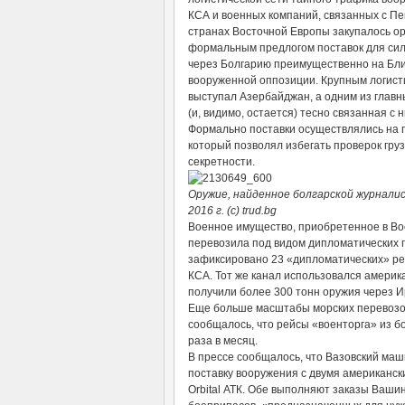
КСА и военных компаний, связанных с Пен
странах Восточной Европы закупалось ору
формальным предлогом поставок для сил
через Болгарию преимущественно на Ближ
вооруженной оппозиции. Крупным логист
выступал Азербайджан, а одним из главн
(и, видимо, остается) тесно связанная 
Формально поставки осуществлялись на 
который позволял избегать проверок гру
секретности.
Оружие, найденное болгарской журнали
2016 г. (c) trud.bg
Военное имущество, приобретенное в Во
перевозила под видом дипломатических г
зафиксировано 23 «дипломатических» ре
КСА. Тот же канал использовался америк
получили более 300 тонн оружия через И
Еще больше масштабы морских перевозок
сообщалось, что рейсы «военторга» из б
раза в месяц.
В прессе сообщалось, что Вазовский ма
поставку вооружения с двумя американск
Orbital АТК. Обе выполняют заказы Ваши