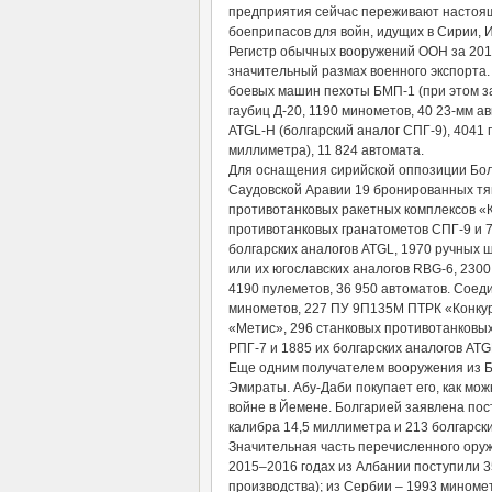
предприятия сейчас переживают настоящ
боеприпасов для войн, идущих в Сирии, 
Регистр обычных вооружений ООН за 201
значительный размах военного экспорта. 
боевых машин пехоты БМП-1 (при этом за
гаубиц Д-20, 1190 минометов, 40 23-мм 
ATGL-Н (болгарский аналог СПГ-9), 4041 п
миллиметра), 11 824 автомата.
Для оснащения сирийской оппозиции Болг
Саудовской Аравии 19 бронированных тя
противотанковых ракетных комплексов «К
противотанковых гранатометов СПГ-9 и 73
болгарских аналогов ATGL, 1970 ручных
или их югославских аналогов RBG-6, 2300
4190 пулеметов, 36 950 автоматов. Соед
минометов, 227 ПУ 9П135М ПТРК «Конкур
«Метис», 296 станковых противотанковых
РПГ-7 и 1885 их болгарских аналогов ATGL
Еще одним получателем вооружения из Б
Эмираты. Абу-Даби покупает его, как мож
войне в Йемене. Болгарией заявлена пос
калибра 14,5 миллиметра и 213 болгарск
Значительная часть перечисленного оруж
2015–2016 годах из Албании поступили 3
производства); из Сербии – 1993 миноме