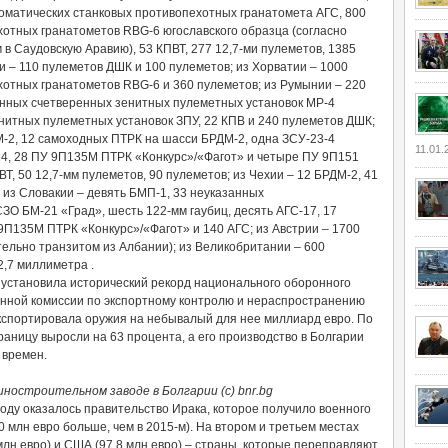
оматических станковых противопехотных гранатомета АГС, 800
отных гранатометов RBG-6 югославского образца (согласно
в Саудовскую Аравию), 53 КПВТ, 277 12,7-ми пулеметов, 1385
и – 110 пулеметов ДШК и 100 пулеметов; из Хорватии – 1000
отных гранатометов RBG-6 и 360 пулеметов; из Румынии – 220
венных счетверенных зенитных пулеметных установок МР-4
енитных пулеметных установок ЗПУ, 22 КПВ и 240 пулеметов ДШК;
М-2, 12 самоходных ПТРК на шасси БРДМ-2, одна ЗСУ-23-4
11.01.
14, 28 ПУ 9П135М ПТРК «Конкурс»/«Фагот» и четыре ПУ 9П151
Т, 50 12,7-мм пулеметов, 90 пулеметов; из Чехии – 12 БРДМ-2, 41
 из Словакии – девять БМП-1, 33 неуказанных
О БМ-21 «Град», шесть 122-мм гаубиц, десять АГС-17, 17
9П135М ПТРК «Конкурс»/«Фагот» и 140 АГС; из Австрии – 1700
ельно транзитом из Албании); из Великобритании – 600
2,7 миллиметра .
у установила исторический рекорд национального оборонного
енной комиссии по экспортному контролю и нераспространению
экспортировала оружия на небывалый для нее миллиард евро. По
раницу выросли на 63 процента, а его производство в Болгарии
 времен.
ностроительном заводе в Болгарии (c) bnr.bg
ду оказалось правительство Ирака, которое получило военного
 млн евро больше, чем в 2015-м). На втором и третьем местах
лн евро) и США (97,8 млн евро) – страны, которые переправляют