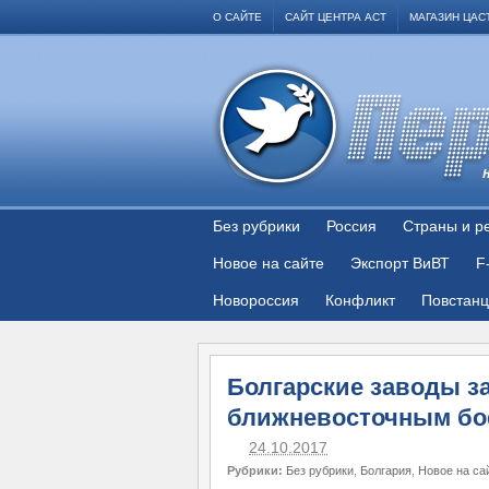
О САЙТЕ
САЙТ ЦЕНТРА АСТ
МАГАЗИН ЦАС
Без рубрики
Россия
Страны и р
Новое на сайте
Экспорт ВиВТ
F
Новороссия
Конфликт
Повстан
Болгарские заводы з
ближневосточным бо
24.10.2017
Рубрики:
Без рубрики
,
Болгария
,
Новое на са