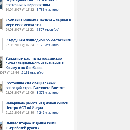
Подводный флот стран НАТО:
состояние и перспективы
10.04.2017 @ 15:12 |
6 786 отзыв(ов)
Компания Malhama Tactical – первая в
мире исламская ЧВК
29.03.2017 @ 11:22 |
3 507 отзыв(ов)
О будущем подводной робототехники
22.03.2017 @ 07:34 |
8 179 отзыв(ов)
Западный взгляд на российские
силы специального назначения в
Крыму и на Донбассе
2017 @ 16:54 |
2 161 отзыв(ов)
Состояние сил специальных
операций стран Ближнего Востока
02.03.2017 @ 13:09 |
3 373 отзыв(ов)
Завершена работа над новой книгой
Центра АСТ об Индии
21.12.2016 @ 18:36 |
4 241 отзыв(ов)
Вышло второе издание книги
«Сирийский рубеж»