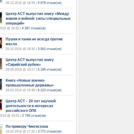
08.12.2016 @ 18:34 |
4 878 отзыв(ов)
Центр АСТ выпустил книгу «Между
миром и войной: силы специальных
операций»
2016 @ 18:32 |
4 367 отзыв(ов)
Пушки и танки не всегда против
масла
25.10.2016 @ 18:30 |
3 062 отзыв(ов)
Центр АСТ выпустил книгу
«Сирийский рубеж»
28.09.2016 @ 18:27 |
5 186 отзыв(ов)
Книга «Новые военно-
промышленные державы»
29.03.2016 @ 18:48 |
6 222 отзыв(ов)
Центр АСТ – 20 лет научной
деятельности в интересах
российского ОПК
2016 @ 16:52 |
2 798 отзыв(ов)
По примеру Чингисхана
16.02.2016 @ 17:32 |
3 771 отзыв(ов)