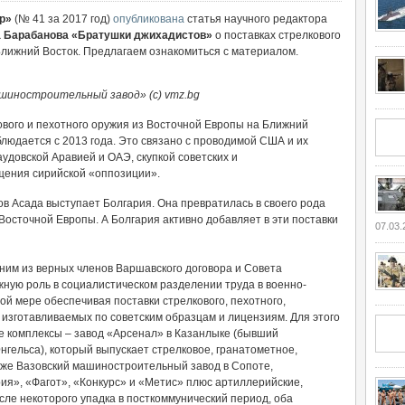
ер»
(№ 41 за 2017 год)
опубликована
статья научного редактора
 Барабанова
«Братушки джихадистов»
о поставках стрелкового
Ближний Восток. Предлагаем ознакомиться с материалом.
шиностроительный завод» (c) vmz.bg
вого и пехотного оружия из Восточной Европы на Ближний
наблюдается с 2013 года. Это связано с проводимой США и их
удовской Аравией и ОАЭ, скупкой советских и
щения сирийской «оппозиции».
 Асада выступает Болгария. Она превратилась в своего рода
 Восточной Европы. А Болгария активно добавляет в эти поставки
07.03.
ним из верных членов Варшавского договора и Совета
ную роль в социалистическом разделении труда в военно-
й мере обеспечивая поставки стрелкового, пехотного,
 изготавливаемых по советским образцам и лицензиям. Для этого
 комплексы – завод «Арсенал» в Казанлыке (бывший
ельса), который выпускает стрелковое, гранатометное,
кже Вазовский машиностроительный завод в Сопоте,
я», «Фагот», «Конкурс» и «Метис» плюс артиллерийские,
ле некоторого упадка в посткоммунический период, оба