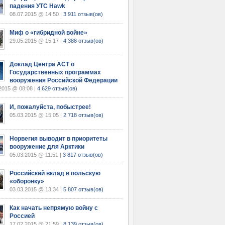
падения УТС Hawk
08.07.2015 @ 14:50 |
3 911 отзыв(ов)
Миф о «гибридной войне»
29.05.2015 @ 15:17 |
4 388 отзыв(ов)
Доклад Центра АСТ о
Государственных программах
вооружения Российской Федерации
2015 @ 08:08 |
4 629 отзыв(ов)
И, пожалуйста, побыстрее!
05.03.2015 @ 15:05 |
2 718 отзыв(ов)
Норвегия выводит в приоритеты
вооружение для Арктики
05.03.2015 @ 11:51 |
3 817 отзыв(ов)
Российский вклад в польскую
«оборонку»
03.03.2015 @ 13:34 |
5 807 отзыв(ов)
Как начать непрямую войну с
Россией
17.02.2015 @ 21:59 |
8 139 отзыв(ов)