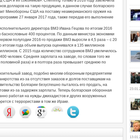
 США и их союзников». Chemring только в 2016 году заключила
нов долларов на такую продукцию, в данном случае болгарского
тракт Минобороны США на поставку неамериканского оружия на
программе 27 января 2017 года, также передав его выполнение
исполнительного директора ВМЗ Ивана Гецова по итогам 2016
л баснословные 400 процентов. По данным министра экономики
первом полугодии 2016-го продажи ВМЗ выросли в 4,5 раза – с 20
о итогам года объем выпуска оценивался в 135 миллионов
миллионов. С 2015 года количество сотрудников ВМЗ увеличилось
4400 человек. Средняя зарплата на заводе, по словам того же
 с половиной раза) и в полтора раза превышает среднюю по
троительный завод, подобно многим оборонным предприятиям
нкротства из-за отсутствия заказов и долгов поставщикам на
вительство Болгарии безуспешно пыталось его продать, на
23.01.
овки из-за задержек зарплаты. Теперь болгарская оборонная
нно работая на нужды джихадистов и других вооруженных
борется с террористами в том же Ираке.
13.01.