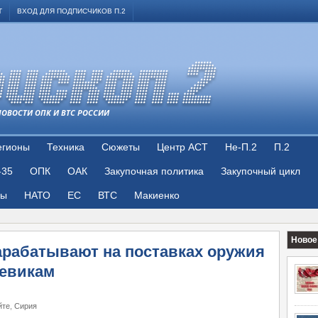
Т
ВХОД ДЛЯ ПОДПИСЧИКОВ П.2
НОВОСТИ ОПК И ВТС РОССИИ
егионы
Техника
Сюжеты
Центр АСТ
Не-П.2
П.2
-35
ОПК
ОАК
Закупочная политика
Закупочный цикл
цы
НАТО
ЕС
ВТС
Макиенко
Новое
арабатывают на поставках оружия
евикам
йте
,
Сирия