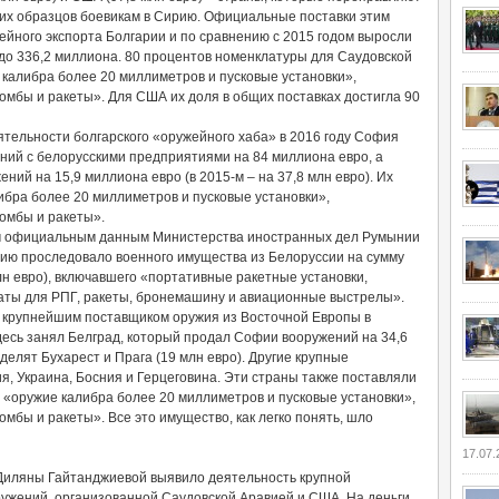
ких образцов боевикам в Сирию. Официальные поставки этим
жейного экспорта Болгарии и по сравнению с 2015 годом выросли
о до 336,2 миллиона. 80 процентов номенклатуры для Саудовской
калибра более 20 миллиметров и пусковые установки»,
мбы и ракеты». Для США их доля в общих поставках достигла 90
ятельности болгарского «оружейного хаба» в 2016 году София
ний с белорусскими предприятиями на 84 миллиона евро, а
ний на 15,9 миллиона евро (в 2015-м – на 37,8 млн евро). Их
либра более 20 миллиметров и пусковые установки»,
омбы и ракеты».
ым официальным данным Министерства иностранных дел Румынии
арию проследовало военного имущества из Белоруссии на сумму
млн евро), включавшего «портативные ракетные установки,
аты для РПГ, ракеты, бронемашину и авиационные выстрелы».
 крупнейшим поставщиком оружия из Восточной Европы в
десь занял Белград, который продал Софии вооружений на 34,6
делят Бухарест и Прага (19 млн евро). Другие крупные
я, Украина, Босния и Герцеговина. Эти страны также поставляли
 «оружие калибра более 20 миллиметров и пусковые установки»,
мбы и ракеты». Все это имущество, как легко понять, шло
17.07.
Диляны Гайтанджиевой выявило деятельность крупной
ружений, организованной Саудовской Аравией и США. На деньги