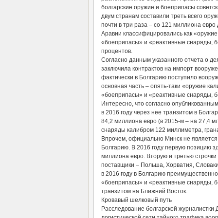
болгарские оружие и боеприпасы советс
двум странам составили треть всего ору
почти в три раза – со 121 миллиона евр
Аравии классифицировались как «оружие 
«боеприпасы» и «реактивные снаряды, бо
процентов.
Согласно данным указанного отчета о де
заключила контрактов на импорт вооруже
фактически в Болгарию поступило вооруже
основная часть – опять-таки «оружие ка
«боеприпасы» и «реактивные снаряды, б
Интересно, что согласно опубликованн
в 2016 году через нее транзитом в Болг
84,2 миллиона евро (в 2015-м – на 27,4 
снаряды калибром 122 миллиметра, гран
Впрочем, официально Минск не является
Болгарию. В 2016 году первую позицию з
миллиона евро. Вторую и третью строчки 
поставщики – Польша, Хорватия, Словаки
в 2016 году в Болгарию преимущественно
«боеприпасы» и «реактивные снаряды, бо
транзитом на Ближний Восток.
Кровавый шелковый путь
Расследование болгарской журналистки 
логистической сети тайного трафика воо