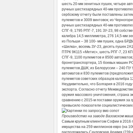
шесть 20-мм зенитных пушек, четыре авт
ручных шестизарядных 40-мм противопех
сербскому отчету были поставлены затем 
пулеметов и 3009 винтовок; из Черногори
ручных шестизарядных 40-мм противопех
СПГ-9, 1795 РПГ-7, 191 ЗУ-23, 98 собст
калибра 14,5 миллиметра, 276 14,5-мм з
из Польши – 38 100- мм пушек, одна БРД
«Шилка», восемь ЗУ-23, десять пушек 2А
ПТРК 9К115 «Метис», шесть РПГ-7, 23 КПВ
СПГ-9, 1100 пулеметов и 8500 автоматов;
бронетранспортера, 15 боевых машин РСЗ
пулеметов ДШК; из Белоруссии – 240 ПУ 
автоматов и 830 пулеметов (предположит
пулеметов советских образцов калибра 1
Неудивительно, что Болгария в 2016 год
экспорта. Согласно отчету Межведомств
оружия массового уничтожения, страна 
сравнению с 2015-м поставки оружия за г
превысило показатели социалистических
Производство на заводе Вазовском маши
Самым крупным клиентом Софии в 2016 го
имущества на 259 миллионов евро (на 100
расположились Саудовская Аравия (239 м