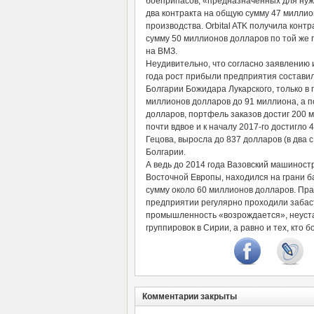
боеприпасов, «предназначенных для нужд
два контракта на общую сумму 47 миллио
производства. Orbital ATK получила кон
сумму 50 миллионов долларов по той же 
на ВМЗ.
Неудивительно, что согласно заявлению 
года рост прибыли предприятия состави
Болгарии Божидара Лукарского, только в 
миллионов долларов до 91 миллиона, а п
долларов, портфель заказов достиг 200 
почти вдвое и к началу 2017-го достигло 
Гецова, выросла до 837 долларов (в два
Болгарии.
А ведь до 2014 года Вазовский машинос
Восточной Европы, находился на грани ба
сумму около 60 миллионов долларов. Пра
предприятии регулярно проходили забаст
промышленность «возрождается», неуста
группировок в Сирии, а равно и тех, кто 
Комментарии закрыты