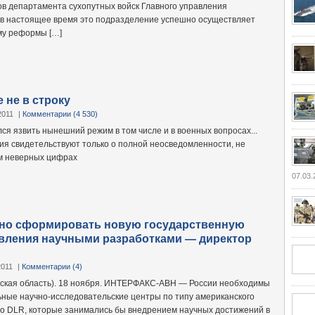
в департамента сухопутных войск Главного управления
в настоящее время это подразделение успешно осуществляет
му реформы […]
 не в строку
2011
|
Комментарии (4 530)
ся язвить нынешний режим в том числе и в военных вопросах...
я свидетельствуют только о полной неосведомленности, не
ем неверных цифрах
07.03.
жно сформировать новую государственную
вления научными разработками — директор
2011
|
Комментарии (4)
ская область). 18 ноября. ИНТЕРФАКС-АВН — России необходимы
ные научно-исследовательские центры по типу американского
о DLR, которые занимались бы внедрением научных достижений в