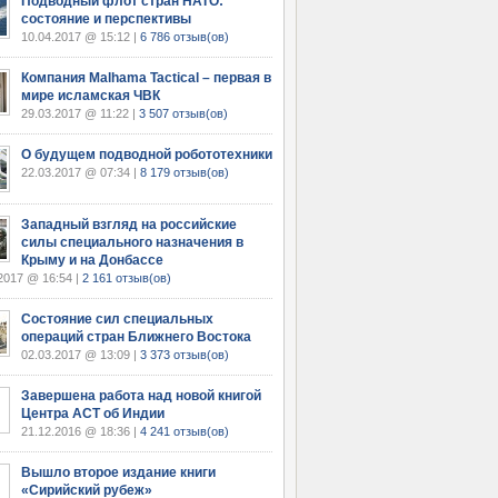
Подводный флот стран НАТО:
состояние и перспективы
10.04.2017 @ 15:12 |
6 786 отзыв(ов)
Компания Malhama Tactical – первая в
мире исламская ЧВК
29.03.2017 @ 11:22 |
3 507 отзыв(ов)
О будущем подводной робототехники
22.03.2017 @ 07:34 |
8 179 отзыв(ов)
Западный взгляд на российские
силы специального назначения в
Крыму и на Донбассе
2017 @ 16:54 |
2 161 отзыв(ов)
Состояние сил специальных
операций стран Ближнего Востока
02.03.2017 @ 13:09 |
3 373 отзыв(ов)
Завершена работа над новой книгой
Центра АСТ об Индии
21.12.2016 @ 18:36 |
4 241 отзыв(ов)
Вышло второе издание книги
«Сирийский рубеж»