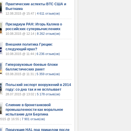
Практические аспекты ВТС США и
Вьетнама
12.08.2015 @ 15:47 |
4 611 отзыв(ов)
Президиум РАН: Игорь Каляев о
российских супервычислениях
10.08.2015 @ 12:14 |
8 262 отзыв(ов)
Внешняя политика Греции:
следующий крах?
10.08.2015 @ 11:44 |
6 236 отзыв(ов)
Гиперзвуковые боевые блоки
баллистических ракет
03.08.2015 @ 11:31 |
5 359 отзыв(ов)
Польский экспорт вооружений в 2014
году: со дна так и не всплывает
28.07.2015 @ 13:02 |
5 178 отзыв(ов)
Слияние в бронетанковой
промышленности как моральное
испытание для Берлина
2015 @ 16:55 |
7 901 отзыв(ов)
Продукция HAL под прицелом после