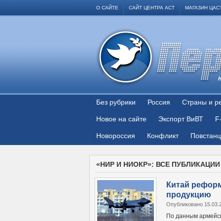
О САЙТЕ
САЙТ ЦЕНТРА АСТ
МАГАЗИН ЦАС
Без рубрики
Россия
Страны и р
Новое на сайте
Экспорт ВиВТ
F
Новороссия
Конфликт
Повстан
«НИР И НИОКР»: ВСЕ ПУБЛИКАЦИИ
Китай рефор
продукцию
Опубликовано 15.03.
По данным армейск