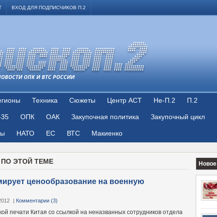
Т
ВХОД ДЛЯ ПОДПИСЧИКОВ П.2
НОВОСТИ ОПК И ВТС РОССИИ
егионы
Техника
Сюжеты
Центр АСТ
Не-П.2
П.2
-35
ОПК
ОАК
Закупочная политика
Закупочный цикл
цы
НАТО
ЕС
ВТС
Макиенко
 ПО ЭТОЙ ТЕМЕ
Новое
мирует ценообразование на военную
2012
|
Комментарии (3)
ой печати Китая со ссылкой на неназванных сотрудников отдела