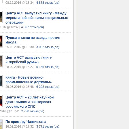
08.12.2016 @ 18:34 |
4 878 отзыв(ов)
Центр АСТ выпустил книгу «Между
миром и войной: силы специальных
операций»
2016 @ 18:32 |
4 367 отзыв(ов)
Пушки и танки не всегда против
масла
25.10.2016 @ 18:30 |
3 062 отзыв(ов)
Центр АСТ выпустил книгу
«Сирийский рубеж»
28.09.2016 @ 18:27 |
5 186 отзыв(ов)
Книга «Новые военно-
промышленные державы»
29.03.2016 @ 18:48 |
6 222 отзыв(ов)
Центр АСТ – 20 лет научной
деятельности в интересах
российского ОПК
2016 @ 16:52 |
2 798 отзыв(ов)
По примеру Чингисхана
16.02.2016 @ 17:32 |
3 771 отзыв(ов)