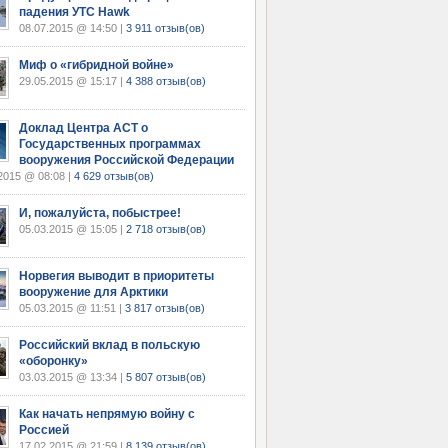
падения УТС Hawk
08.07.2015 @ 14:50 |
3 911 отзыв(ов)
Миф о «гибридной войне»
29.05.2015 @ 15:17 |
4 388 отзыв(ов)
Доклад Центра АСТ о
Государственных программах
вооружения Российской Федерации
2015 @ 08:08 |
4 629 отзыв(ов)
И, пожалуйста, побыстрее!
05.03.2015 @ 15:05 |
2 718 отзыв(ов)
Норвегия выводит в приоритеты
вооружение для Арктики
05.03.2015 @ 11:51 |
3 817 отзыв(ов)
Российский вклад в польскую
«оборонку»
03.03.2015 @ 13:34 |
5 807 отзыв(ов)
Как начать непрямую войну с
Россией
17.02.2015 @ 21:59 |
8 139 отзыв(ов)