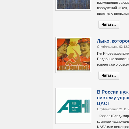
размещения заказо
вооружений НОАК, 
пилотную програм
Читать...
Лыко, которое
Опубликовано 02.12.
Г-н Иноземцев взял
Подобные заявлени
говоря уже о совс
Читать...
В России ну
систему упра
ЦАСТ
Опубликовано 21.11.
Ковров (Владимир
крупные националь
NASA или немецког