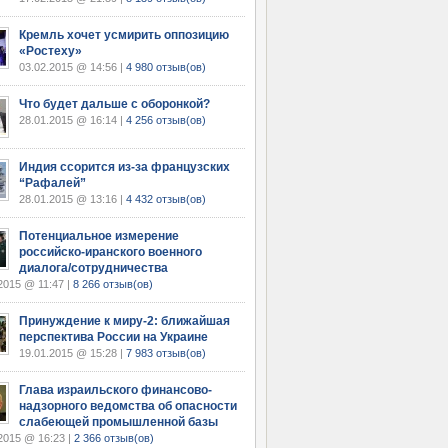
Кремль хочет усмирить оппозицию
«Ростеху»
03.02.2015 @ 14:56 |
4 980 отзыв(ов)
Что будет дальше с оборонкой?
28.01.2015 @ 16:14 |
4 256 отзыв(ов)
Индия ссорится из-за французских
“Рафалей”
28.01.2015 @ 13:16 |
4 432 отзыв(ов)
Потенциальное измерение
российско-иранского военного
диалога/сотрудничества
2015 @ 11:47 |
8 266 отзыв(ов)
Принуждение к миру-2: ближайшая
перспектива России на Украине
19.01.2015 @ 15:28 |
7 983 отзыв(ов)
Глава израильского финансово-
надзорного ведомства об опасности
слабеющей промышленной базы
2015 @ 16:23 |
2 366 отзыв(ов)